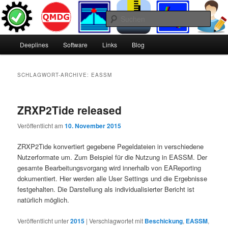
Zum
Zum
Inhalt
sekundären
Such
wechseln
Inhalt
wechseln
H
Deeplines
Deeplines
Software
Links
Blog
a
u
p
SCHLAGWORT-ARCHIVE:
EASSM
t
m
e
ZRXP2Tide released
n
ü
Veröffentlicht am
10. November 2015
ZRXP2Tide konvertiert gegebene Pegeldateien in verschiedene
Nutzerformate um. Zum Beispiel für die Nutzung in EASSM. Der
gesamte Bearbeitungsvorgang wird innerhalb von EAReporting
dokumentiert. Hier werden alle User Settings und die Ergebnisse
festgehalten. Die Darstellung als individualisierter Bericht ist
natürlich möglich.
Veröffentlicht unter
2015
|
Verschlagwortet mit
Beschickung
,
EASSM
,