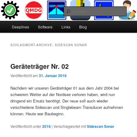
Zum
Zum
Inhalt
sekundären
Such
wechseln
Inhalt
wechseln
H
Deeplines
Deeplines
Software
Links
Blog
a
u
p
SCHLAGWORT-ARCHIVE:
SIDESCAN SONAR
t
m
e
Geräteträger Nr. 02
n
ü
Veröffentlicht am
31. Januar 2016
Nachdem wir unseren Geräteträger 01 aus dem Jahr 2004 bei
schwerem Wetter auf der Nordsee verloren haben, wird nun
dringend ein Ersatz benötigt. Der neue soll auch wieder
verschiedene Sidescan und Singlebeam Transducer aufnehmen
können. Heute war Baubeginn.
Veröffentlicht unter
2016
|
Verschlagwortet mit
Sidescan Sonar